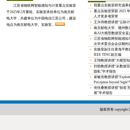
我重点实验室研究成果被顶
江苏省物联网智能感知与计算重点实验室
重点实验室荣获 2025
于2025年2月重组。实验室承担单位为南京邮
人才奖多项荣誉
电大学，共建单位为中国电信江苏公司，建设
王兴伟教授讲授“云际计
地点为南京邮电大学。实验室...
南京邮电大学、赣州数
布AI大模型数据安全蓝
江苏省物联网智能感知
次学术委员会会议顺利
实验室副主任黄海平教
IEEE TDSC副主编
王翔教授讲授“大模型知
刘勃教授讲授“从数据
隐私”学术报告
崔敏浩教授讲授“Exploiting P
Perception beyond Sigh
张扶桑教授讲授“创造'
展”学术报告
版权所有 copyr